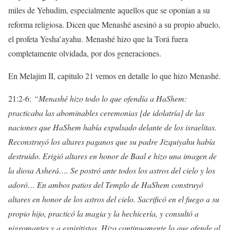
miles de Yehudim, especialmente aquellos que se oponían a su
reforma religiosa. Dicen que Menashé asesinó a su propio abuelo,
el profeta Yesha’ayahu. Menashé hizo que la Torá fuera
completamente olvidada, por dos generaciones.
En Melajim II, capitulo 21 vemos en detalle lo que hizo Menashé.
21:2-6:
“Menashé hizo todo lo que ofendía a HaShem:
practicaba las abominables ceremonias [de idolatría] de las
naciones que HaShem había expulsado delante de los israelitas.
Reconstruyó los altares paganos que su padre Jizquiyahu había
destruido. Erigió altares en honor de Baal e hizo una imagen de
la diosa Asherá…. Se postró ante todos los astros del cielo y los
adoró… En ambos patios del Templo de HaShem construyó
altares en honor de los astros del cielo. Sacrificó en el fuego a su
propio hijo, practicó la magia y la hechicería, y consultó a
nigromantes y a espiritistas. Hizo continuamente lo que ofende al