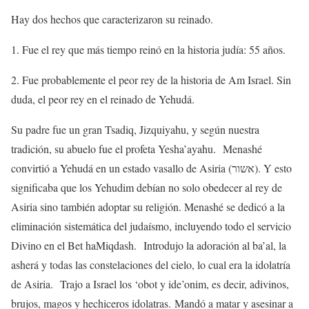
Hay dos hechos que caracterizaron su reinado.
1. Fue el rey que más tiempo reinó en la historia judía: 55 años.
2. Fue probablemente el peor rey de la historia de Am Israel. Sin
duda, el peor rey en el reinado de Yehudá.
Su padre fue un gran Tsadiq, Jizquiyahu, y según nuestra
tradición, su abuelo fue el profeta Yesha’ayahu. Menashé
convirtió a Yehudá en un estado vasallo de Asiria (אשור). Y esto
significaba que los Yehudim debían no solo obedecer al rey de
Asiria sino también adoptar su religión. Menashé se dedicó a la
eliminación sistemática del judaísmo, incluyendo todo el servicio
Divino en el Bet haMiqdash. Introdujo la adoración al ba’al, la
asherá y todas las constelaciones del cielo, lo cual era la idolatría
de Asiria. Trajo a Israel los ‘obot y ide’onim, es decir, adivinos,
brujos, magos y hechiceros idolatras. Mandó a matar y asesinar a