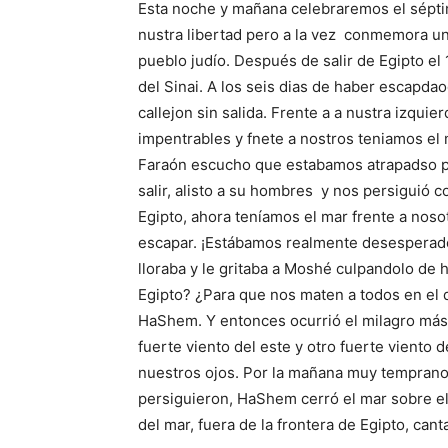
Esta noche y mañana celebraremos el séptimo
nustra libertad pero a la vez conmemora un
pueblo judío. Después de salir de Egipto el
del Sinai. A los seis dias de haber escapda
callejon sin salida. Frente a a nustra izqu
impentrables y fnete a nostros teniamos el
Faraón escucho que estabamos atrapadso por
salir, alisto a su hombres y nos persiguió 
Egipto, ahora teníamos el mar frente a nosot
escapar. ¡Estábamos realmente desesperados,
lloraba y le gritaba a Moshé culpandolo de 
Egipto? ¿Para que nos maten a todos en el 
HaShem. Y entonces ocurrió el milagro más
fuerte viento del este y otro fuerte viento 
nuestros ojos. Por la mañana muy temprano
persiguieron, HaShem cerró el mar sobre ello
del mar, fuera de la frontera de Egipto, ca