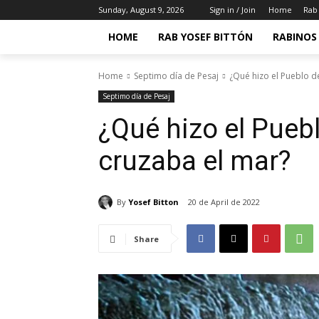
Sunday, August 9, 2026
Sign in / Join
Home
Rab 
HOME
RAB YOSEF BITTÓN
RABINOS 
Home
Septimo día de Pesaj
¿Qué hizo el Pueblo d
Septimo día de Pesaj
¿Qué hizo el Puebl
cruzaba el mar?
By
Yosef Bitton
20 de April de 2022
Share