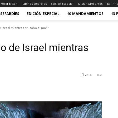
Yosef Bittón
Rabinos Sefardíes
Edición Especial
10 Mandamientos
13 Princ
SEFARDÍES
EDICIÓN ESPECIAL
10 MANDAMIENTOS
13 
e Israel mientras cruzaba el mar?
o de Israel mientras
2516
0