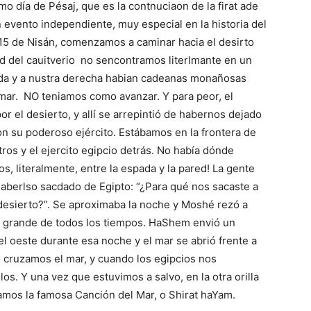
 día de Pésaj, que es la contnuciaon de la firat ade
 evento independiente, muy especial en la historia del
 15 de Nisán, comenzamos a caminar hacia el desirto
od del cauitverio no sencontramos literlmante en un
ierda y a nustra derecha habian cadeanas monañosas
 mar. NO teniamos como avanzar. Y para peor, el
 el desierto, y allí se arrepintió de habernos dejado
con su poderoso ejército. Estábamos en la frontera de
ros y el ejercito egipcio detrás. No había dónde
 literalmente, entre la espada y la pared! La gente
haberlso sacdado de Egipto: “¿Para qué nos sacaste a
desierto?”. Se aproximaba la noche y Moshé rezó a
 grande de todos los tiempos. HaShem envió un
del oeste durante esa noche y el mar se abrió frente a
 cruzamos el mar, y cuando los egipcios nos
s. Y una vez que estuvimos a salvo, en la otra orilla
ntamos la famosa Canción del Mar, o Shirat haYam.