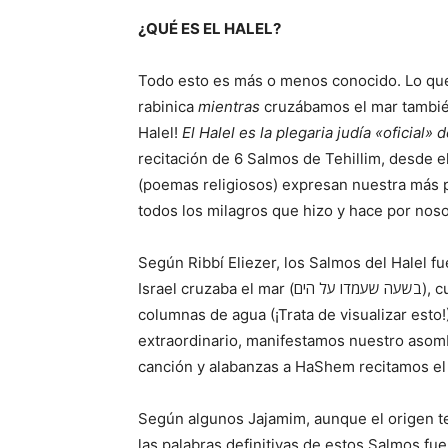
¿QUÉ ES EL HALEL?
Todo esto es más o menos conocido. Lo que
rabinica
mientras
cruzábamos el mar también
Halel!
El Halel es la plegaria judía «oficial»
recitación de 6 Salmos de Tehillim, desde 
(poemas religiosos) expresan nuestra más p
todos los milagros que hizo y hace por noso
Según Ribbí Eliezer, los Salmos del Halel f
Israel cruzaba el mar (בשעה שעמדו על הים), cuando nuestros ancestros caminaban entre las dos
columnas de agua (¡Trata de visualizar esto
extraordinario, manifestamos nuestro asomb
canción y alabanzas a HaShem recitamos el 
Según algunos Jajamim, aunque el origen t
las palabras definitivas de estos Salmos fue