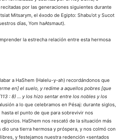
r recitadas por las generaciones siguientes durante
tsiat Mitsarym, el éxodo de Egipto: Shabu’ot y Sucot
uestros días, Yom haAtsmaut).
omprender la estrecha relación entre esta hermosa
a alabar a HaShem (Halelu-y-ah) recordándonos que
erme en] el suelo, y redime a aquellos pobres [que
3 : 8) … y los hizo sentar entre los nobles y los
alusión a lo que celebramos en Pésaj: durante siglos,
 hasta el punto de que para sobrevivir nos
 egipcios. HaShem nos rescató de la situación más
os dio una tierra hermosa y próspera, y nos colmó con
libres, y festejamos nuestra redención «sentados