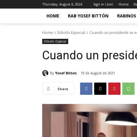
Thursday, August 6, 2026
Sign in / Join
Home
Ra
HOME
RAB YOSEF BITTÓN
RABINOS 
Home
Edición Especial
Cuando un presidente se e
Edición Especial
Cuando un presid
By
Yosef Bitton
19 de August de 2021
Share