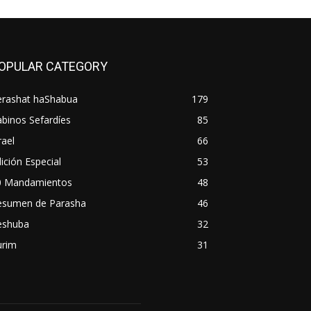
OPULAR CATEGORY
erashat haShabua
179
binos Sefardíes
85
rael
66
ición Especial
53
0 Mandamientos
48
esumen de Parasha
46
eshuba
32
urim
31