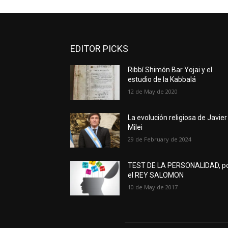
EDITOR PICKS
Ribbí Shimón Bar Yojai y el
estudio de la Kabbalá
12 de May de 2020
La evolución religiosa de Javier
Milei
29 de February de 2024
TEST DE LA PERSONALIDAD, p
el REY SALOMON
10 de May de 2017