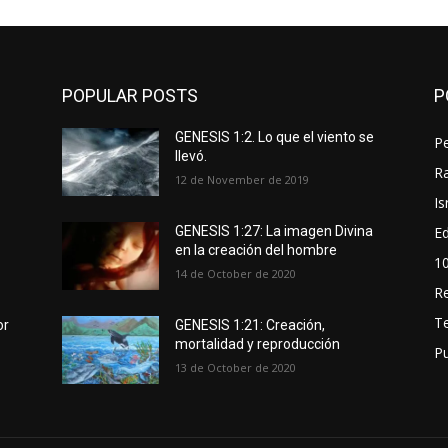
POPULAR POSTS
P
GENESIS 1:2. Lo que el viento se
P
llevó.
Ra
12 de November de 2019
Is
Ed
GENESIS 1:27: La imagen Divina
en la creación del hombre
1
14 de October de 2020
R
T
or
GENESIS 1:21: Creación,
mortalidad y reproducción
P
13 de October de 2020