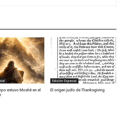
cial
Edición Especial
mpo estuvo Moshé en el
El origen judío de Thanksgiving
?