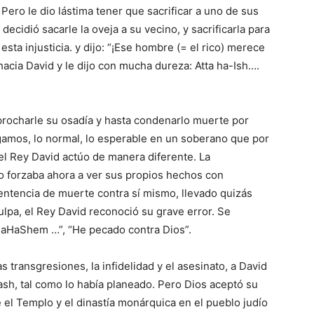
 Pero le dio lástima tener que sacrificar a uno de sus
ecidió sacarle la oveja a su vecino, y sacrificarla para
esta injusticia. y dijo: “¡Ese hombre (= el rico) merece
hacia David y le dijo con mucha dureza: Atta ha-Ish….
procharle su osadía y hasta condenarlo muerte por
igamos, lo normal, lo esperable en un soberano que por
el Rey David actúo de manera diferente. La
 lo forzaba ahora a ver sus propios hechos con
sentencia de muerte contra sí mismo, llevado quizás
lpa, el Rey David reconoció su grave error. Se
 laHaShem …”, “He pecado contra Dios”.
 transgresiones, la infidelidad y el asesinato, a David
ash, tal como lo había planeado. Pero Dios aceptó su
el Templo y el dinastía monárquica en el pueblo judío