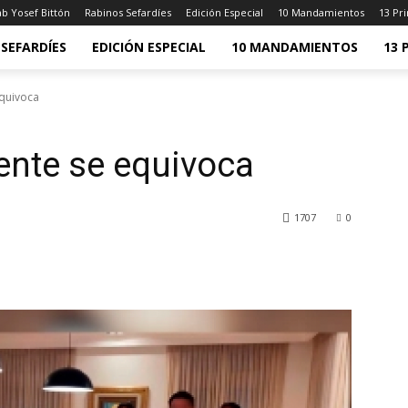
b Yosef Bittón
Rabinos Sefardíes
Edición Especial
10 Mandamientos
13 Pri
SEFARDÍES
EDICIÓN ESPECIAL
10 MANDAMIENTOS
13 
quivoca
ente se equivoca
1707
0