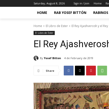
Saturday, August 8, 2026
Sign in / Join
Home
Ra
HOME
RAB YOSEF BITTÓN
RABINOS 
Home
El Libro de Ester
El Rey Ajashverosh y el Re
El Libro de Ester
El Rey Ajashveros
By
Yosef Bitton
4 de February de 2019
Share