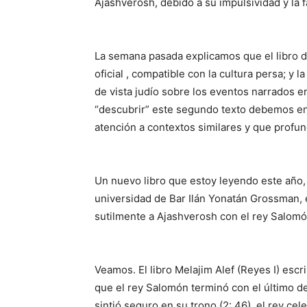
Ajashverosh, debido a su impulsividad y la f
La semana pasada explicamos que el libro de
oficial , compatible con la cultura persa; y l
de vista judío sobre los eventos narrados 
“descubrir” este segundo texto debemos enc
atención a contextos similares y que profun
Un nuevo libro que estoy leyendo este año, 
universidad de Bar Ilán Yonatán Grossman, 
sutilmente a Ajashverosh con el rey Salomó
Veamos. El libro Melajim Alef (Reyes I) escr
que el rey Salomón terminó con el último d
sintió seguro en su trono (2: 46), el rey cel