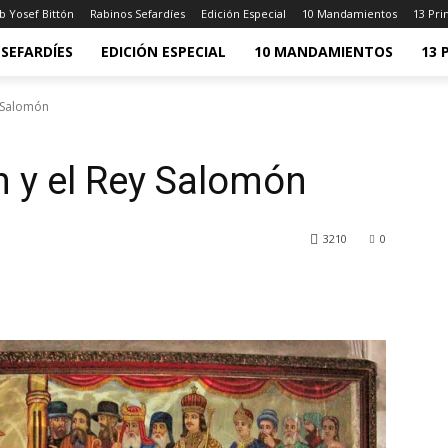
b Yosef Bittón
Rabinos Sefardíes
Edición Especial
10 Mandamientos
13 Pri
SEFARDÍES
EDICIÓN ESPECIAL
10 MANDAMIENTOS
13 
y Salomón
h y el Rey Salomón
3210
0