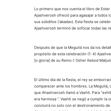
Lo primero que nos cuenta el libro de Ester 
Ajashverosh ofreció para agasajar a todos l
sus súbditos (‘abadav). Esta fiesta se celeb
Ajashverosh terminó de sofocar todas las reb
Después de que la Meguilá nos da los detalles
propósito de esta celebración (1: 4) Ajashv
[o gloria] de su Reino (‘ Osher Kebod Maljut
El último día de la fiesta, el rey se emborr
comparecer ante los hombres. La Meguilá, c
que Ahashverosh llamó a Vashti. Para “exhibi
era hermosa “. Vashti se negó a cumplir la 
concluirá no solo con el destronamiento de 