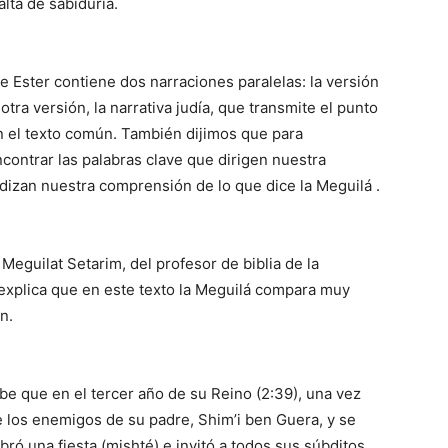
alta de sabiduría.
 Ester contiene dos narraciones paralelas: la versión
a otra versión, la narrativa judía, que transmite el punto
en el texto común. También dijimos que para
ontrar las palabras clave que dirigen nuestra
dizan nuestra comprensión de lo que dice la Meguilá .
Meguilat Setarim, del profesor de biblia de la
explica que en este texto la Meguilá compara muy
n.
ibe que en el tercer año de su Reino (2:39), una vez
e los enemigos de su padre, Shim’i ben Guera, y se
ebró una fiesta (mishté) e invitó a todos sus súbditos