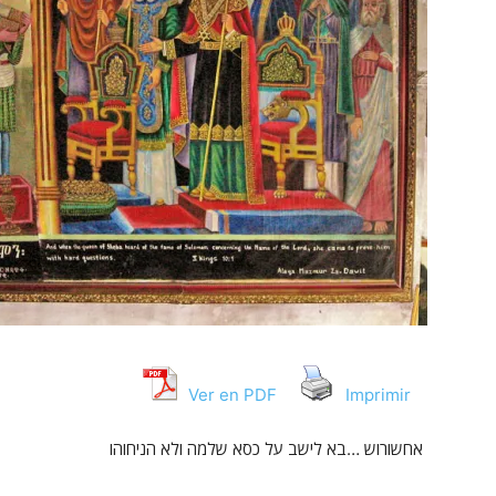
Ver en PDF
Imprimir
אחשורוש …בא לישב על כסא שלמה ולא הניחוהו