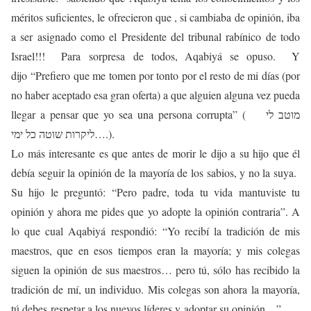
méritos suficientes, le ofrecieron que , si cambiaba de opinión, iba
a ser asignado como el Presidente del tribunal rabínico de todo
Israel!!! Para sorpresa de todos, Aqabiyá se opuso. Y
dijo “Prefiero que me tomen por tonto por el resto de mi días (por
no haber aceptado esa gran oferta) a que alguien alguna vez pueda
llegar a pensar que yo sea una persona corrupta” ( מוטב לי
ליקרות שוטה כל ימי….).
Lo más interesante es que antes de morir le dijo a su hijo que él
debía seguir la opinión de la mayoría de los sabios, y no la suya.
Su hijo le preguntó: “Pero padre, toda tu vida mantuviste tu
opinión y ahora me pides que yo adopte la opinión contraria”. A
lo que cual Aqabiyá respondió: “Yo recibí la tradición de mis
maestros, que en esos tiempos eran la mayoría; y mis colegas
siguen la opinión de sus maestros… pero tú, sólo has recibido la
tradición de mí, un individuo. Mis colegas son ahora la mayoría,
tú debes respetar a los nuevos líderes y adoptar su opinión…”