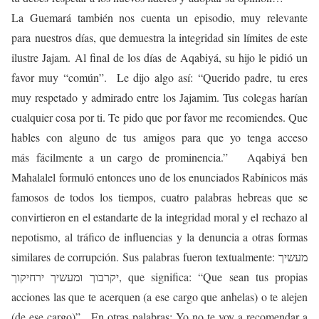
La Guemará también nos cuenta un episodio, muy relevante
para nuestros días, que demuestra la integridad sin límites de este
ilustre Jajam. Al final de los días de Aqabiyá, su hijo le pidió un
favor muy “común”. Le dijo algo así: “Querido padre, tu eres
muy respetado y admirado entre los Jajamim. Tus colegas harían
cualquier cosa por ti. Te pido que por favor me recomiendes. Que
hables con alguno de tus amigos para que yo tenga acceso
más fácilmente a un cargo de prominencia.” Aqabiyá ben
Mahalalel formuló entonces uno de los enunciados Rabínicos más
famosos de todos los tiempos, cuatro palabras hebreas que se
convirtieron en el estandarte de la integridad moral y el rechazo al
nepotismo, al tráfico de influencias y la denuncia a otras formas
similares de corrupción. Sus palabras fueron textualmente: מעשיך
יקרבוך ומעשיך ירחיקוך, que significa: “Que sean tus propias
acciones las que te acerquen (a ese cargo que anhelas) o te alejen
(de ese cargo)”. En otras palabras: Yo no te voy a recomendar a