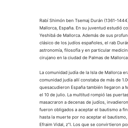
Rabí Shimón ben Tsemaj Durán (1361-1444)
Mallorca, España. En su juventud estudió con
Yeshibá de Mallorca. Además de sus profun
clásico de los judíos españoles, el rab Du
astronomía, filosofía y en particular medici
cirujano en la ciudad de Palmas de Mallorca
La comunidad judía de la Isla de Mallorca e
comunidad judía allí constaba de más de 1.00
que
sacudieron España también llegaron a Ma
el 10 de julio. La multitud rompió las puerta
masacraron a decenas de judíos, invadiero
fueron obligados a aceptar el bautismo a fin
hasta la muerte por no aceptar el bautismo,
Efraim Vidal, z”l. Los
que
se convirtieron por