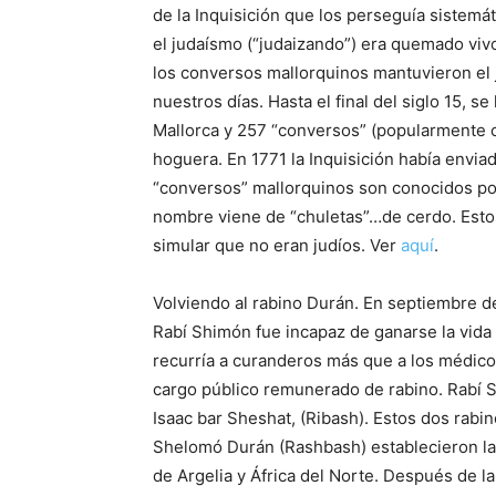
de la Inquisición
que
los perseguía sistemát
el judaísmo (“judaizando”) era quemado viv
los conversos mallorquinos mantuvieron el 
nuestros días. Hasta el final del siglo 15, 
Mallorca y 257 “conversos” (popularmente 
hoguera. En 1771 la Inquisición había envia
“conversos” mallorquinos son conocidos po
nombre viene de “chuletas”…de cerdo. Esto
simular
que
no eran judíos. Ver
aquí
.
Volviendo al rabino Durán. En septiembre de
Rabí Shimón fue incapaz de ganarse la vida
recurría a curanderos más
que
a los médicos
cargo público remunerado de rabino. Rabí S
Isaac bar Sheshat, (Ribash). Estos dos rabin
Shelomó Durán (Rashbash) establecieron las
de Argelia y África del Norte. Después de l