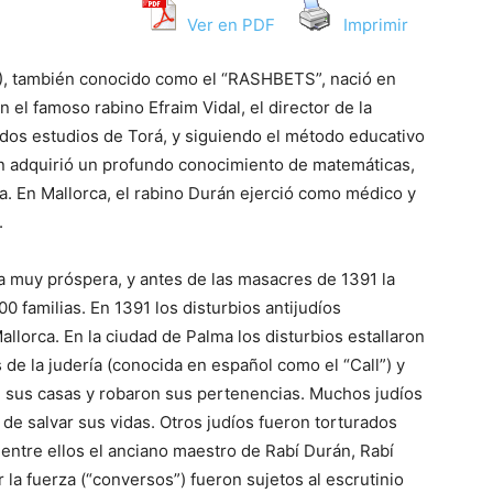
Ver en PDF
Imprimir
, también conocido como el “RASHBETS”, nació en
 el famoso rabino Efraim Vidal, el director de la
dos estudios de Torá, y siguiendo el método educativo
rán adquirió un profundo conocimiento de matemáticas,
na. En Mallorca, el rabino Durán ejerció como médico y
.
ra muy próspera, y antes de las masacres de 1391 la
0 familias. En 1391 los disturbios antijudíos
llorca. En la ciudad de Palma los disturbios estallaron
s de la judería (conocida en español como el “Call”) y
n sus casas y robaron sus pertenencias. Muchos judíos
 de salvar sus vidas. Otros judíos fueron torturados
 entre ellos el anciano maestro de Rabí Durán, Rabí
 la fuerza (“conversos”) fueron sujetos al escrutinio