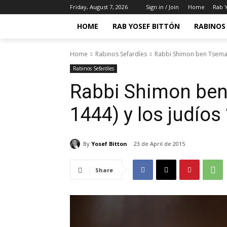
Friday, August 7, 2026
Sign in / Join
Home
Rab Y
HOME
RAB YOSEF BITTÓN
RABINOS 
Home
Rabinos Sefardíes
Rabbi Shimon ben Tsemaj 
Rabinos Sefardíes
Rabbi Shimon ben
1444) y los judíos
By
Yosef Bitton
23 de April de 2015
Share