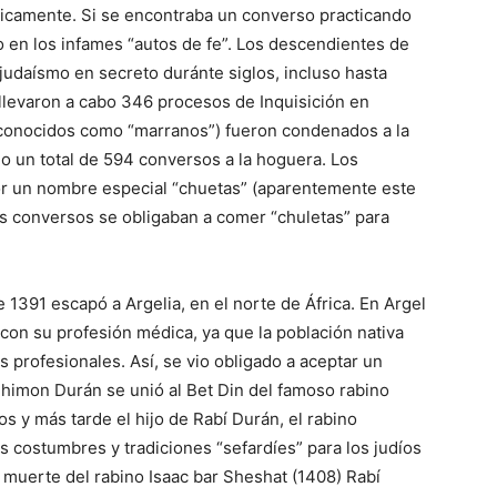
icamente. Si se encontraba un converso practicando
o en los infames “autos de fe”. Los descendientes de
judaísmo en secreto duránte siglos, incluso hasta
se llevaron a cabo 346 procesos de Inquisición en
conocidos como “marranos”) fueron condenados a la
do un total de 594 conversos a la hoguera. Los
r un nombre especial “chuetas” (aparentemente este
s conversos se obligaban a comer “chuletas” para
 1391 escapó a Argelia, en el norte de África. En Argel
 con su profesión médica, ya
que
la población nativa
 profesionales. Así, se vio obligado a aceptar un
himon Durán se unió al Bet Din del famoso rabino
os y más tarde el hijo de Rabí Durán, el rabino
 costumbres y tradiciones “sefardíes” para los judíos
a muerte del rabino Isaac bar Sheshat (1408) Rabí