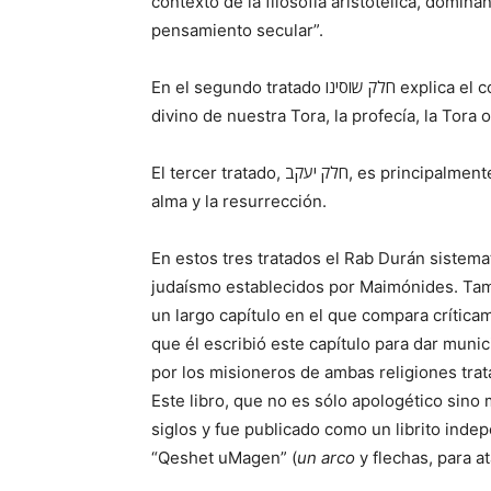
contexto de la filosofía aristotélica, dominan
pensamiento secular”.
En el segundo tratado חלק שוסינו explica el concepto de Tora Min haShamayim, es decir, el origen
divino de nuestra Tora, la profecía, la Tora or
El tercer tratado, חלק יעקב, es principalmente acerca de las creencias judías de la inmortalidad del
alma y la resurrección.
En estos tres tratados el Rab Durán sistema
judaísmo establecidos por Maimónides. Tamb
un largo capítulo en el
que
compara críticame
que
él escribió este capítulo para dar munic
por los misioneros de ambas religiones tra
Este libro,
que
no es sólo apologético sino m
siglos y fue publicado como un librito indep
“Qeshet uMagen” (
un arco
y flechas, para a