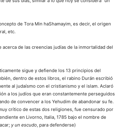
te de sus días, similar a lo
que
hoy se considera “un
al, etc.
ticamente sigue y defiende los 13 principios del
ién, dentro de estos libros, el rabino Durán escribió
nte al judaísmo con el cristianismo y el islam. Aclaró
ión a los judíos
que
eran constantemente perseguidos
tando de convencer a los Yehudim de abandonar su fe.
uy crítico de estas dos religiones, fue censurado por
endiente en Livorno, Italia, 1785 bajo el nombre de
tacar;
y un escudo
, para defenderse)