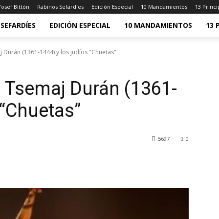
osef Bittón
Rabinos Sefardíes
Edición Especial
10 Mandamientos
13 Princi
SEFARDÍES
EDICIÓN ESPECIAL
10 MANDAMIENTOS
13 
Durán (1361-1444) y los judíos "Chuetas"
 Tsemaj Durán (1361-
 “Chuetas”
5697
0