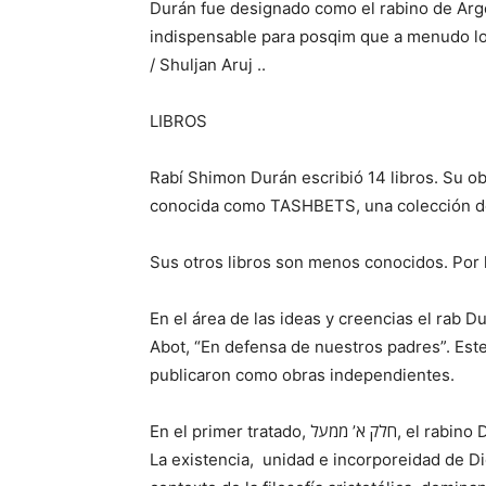
Durán fue designado como el rabino de Arge
indispensable para posqim
que
a menudo lo 
/ Shuljan Aruj ..
LIBROS
Rabí Shimon Durán escribió 14 libros. Su o
conocida como TASHBETS, una colección de 
Sus otros libros son menos conocidos. Por 
En el área de las ideas y creencias el rab 
Abot, “En defensa de nuestros padres”. Este
publicaron como obras independientes.
En el primer tratado, חלק א’ ממעל, el rabino Durán se ocupa de temas relacionados con la teología.
La existencia, unidad e incorporeidad de Dio