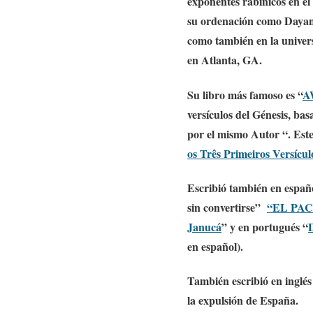
exponentes rabínicos en e
su ordenación como Dayan 
como también en la univer
en Atlanta, GA.
Su libro más famoso es “
A
versículos del Génesis, bas
por el mismo Autor “. Este
os Três Primeiros Versícul
Escribió también en españ
sin convertirse”
“
EL PACT
Janucá
” y en portugués “
D
en español).
También escribió en inglés
la expulsión de España.