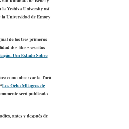
Gran Rabinato de Israel y
la Yeshiva University así
e la Universidad de Emory
ginal de los tres primeros
idad dos libros escritos
riação. Um Estudo Sobre
íos: como observar la Torá
 “
Los Ocho Milagros de
imamente será publicado
radíes, antes y después de