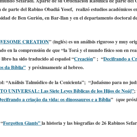
l mundo Sefaradí. Aparte de su Ordenación Rabínica de parte del 
de parte del Rabino Obadiá Yosef, realizó estudios académicos en 
sidad de Ben Gurión, en Bar-Ilan y en el departamento doctoral d
WESOME CREATION
” (inglés) es un análisis riguroso y muy ori
ado en la comprensión de que “la Torá y el mundo físico son en real
 libro ha sido traducido al español “
Creación
” ; “
Decifrando a C
os da Bíblia”
y próximamente al hebreo
.
ol: “Análisis Talmúdico de la Cenicienta”; “Judaísmo para no jud
O UNIVERSAL: Las Siete Leyes Bíblicas de los Hijos de Noáj”
;
ecifrando a criação da vida: os dinossauros e a Bíblia
” (que próx
 “
Forgotten Giants”
la historia y las biografías de 26 Rabinos Sefa