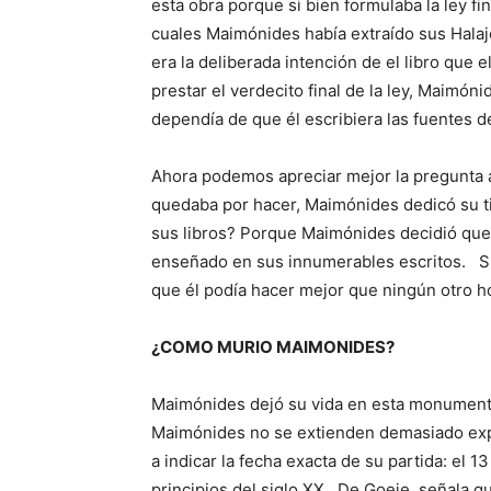
esta obra porque si bien formulaba la ley fin
cuales Maimónides había extraído sus Halajo
era la deliberada intención de el libro que 
prestar el verdecito final de la ley, Maimón
dependía de que él escribiera las fuentes de
Ahora podemos apreciar mejor la pregunta a
quedaba por hacer, Maimónides dedicó su tie
sus libros? Porque Maimónides decidió que 
enseñado en sus innumerables escritos. Su
que él podía hacer mejor que ningún otro h
¿COMO MURIO MAIMONIDES?
Maimónides dejó su vida en esta monumental
Maimónides no se extienden demasiado expl
a indicar la fecha exacta de su partida: el
principios del siglo XX , De Goeje, señala 