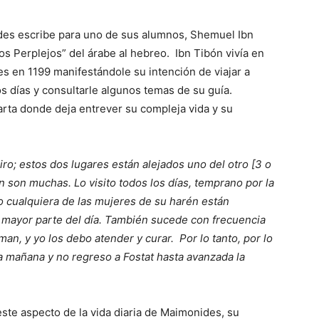
des escribe para uno de sus alumnos, Shemuel Ibn
os Perplejos” del árabe al hebreo. Ibn Tibón vivía en
es en 1199 manifestándole su intención de viajar a
nos días y consultarle algunos temas de su guía.
rta donde deja entrever su compleja vida y su
airo; estos dos lugares están alejados uno del otro [3 o
n son muchas. Lo visito todos los días, temprano por la
o cualquiera de las mujeres de su harén están
 mayor parte del día. También sucede con frecuencia
man, y yo los debo atender y curar. Por lo tanto, por lo
a mañana y no regreso a Fostat hasta avanzada la
ste aspecto de la vida diaria de Maimonides, su