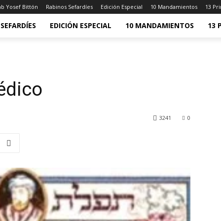
b Yosef Bittón
Rabinos Sefardíes
Edición Especial
10 Mandamientos
13 Pri
SEFARDÍES
EDICIÓN ESPECIAL
10 MANDAMIENTOS
13 
édico
3241
0