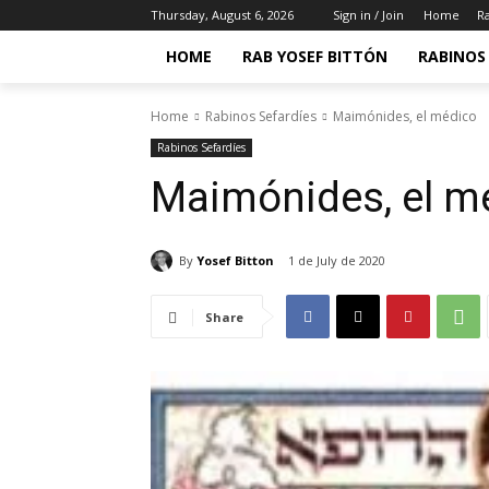
Thursday, August 6, 2026
Sign in / Join
Home
Ra
HOME
RAB YOSEF BITTÓN
RABINOS 
Home
Rabinos Sefardíes
Maimónides, el médico
Rabinos Sefardíes
Maimónides, el m
By
Yosef Bitton
1 de July de 2020
Share