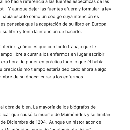
al no hacía referencia a las fuentes específicas de las
t. Y aunque dejar las fuentes afuera y formular la ley
el había escrito como un código cuya intención es
ides pensaba que la aceptación de su libro en Europa
 su libro y tenía la intención de hacerlo.
nterior: ¿cómo es que con tanto trabajo que le
mpo libre a curar a los enfermos en lugar escribir
era hora de poner en práctica todo lo que él había
 preciosísimo tiempo estaría dedicado ahora a algo
ombre de su época: curar a los enfermos.
 obra de bien. La mayoría de los biógrafos de
icar qué causó la muerte de Maimónides y se limitan
 13 de Diciembre de 1204. Aunque un historiador de
que Maimónides murió de “agotamiento físico”